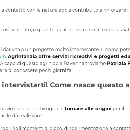
 a contatto con la natura abbia contribuito a rinforzare i
così scontato, e quanto sia alto il numero di bimbi lasci
dar vita a un progetto molto interessante. Il nome potrà g
com
,
Agrinfanzia offre servizi ricreativi e progetti ed
se. A capo di questo agrinido a Ravenna troviamo
Patrizia 
ere di conoscere pochi giorni fa.
re intervistarti! Come nasce questo
convinzione che il bisogno di
tornare alle origini
per il n
icile da realizzare.
i propri figli momenti di gioco, di sperimentazione a contat