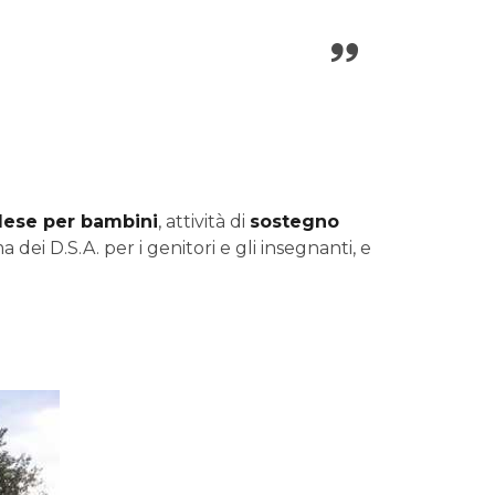
glese per bambini
, attività di
sostegno
ei D.S.A. per i genitori e gli insegnanti, e