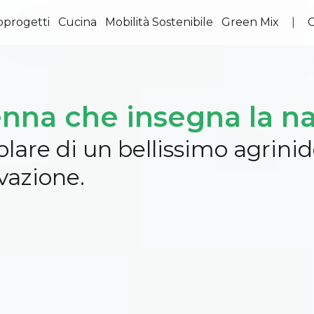
oprogetti
Cucina
Mobilità Sostenibile
Green Mix
|
C
enna che insegna la n
itolare di un bellissimo agrin
vazione.